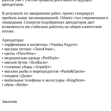
арендаторов.
В результате по завершению работ, проект генерирует
прибыль выше запланированной. Объект стал современным и
ликвидным. Синергия подобранных арендаторов дает
возможность им стабильно работать на общем клиентском
потоке.
Арендаторы:
• парфюмерия и косметика «Улыбка Радуги»
• магазин оптики «ЛинзОчки»,
• цветы «FlowWow»
• медицинская одежда «ProfStyle»
• мясной бутик «ПолКило»
• головные уборы «Атрибут»
• магазин рыбы и морепродуктов «Рыба&Гриль»
• пекарня «Душа»
• мобильные телефоны и аксессуары «KingStore»
• обувь «Berlin»
Заказчик