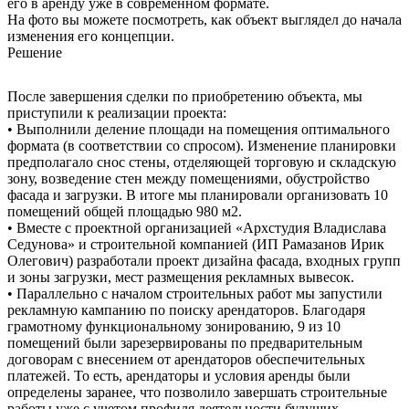
его в аренду уже в современном формате.
На фото вы можете посмотреть, как объект выглядел до начала
изменения его концепции.
Решение
После завершения сделки по приобретению объекта, мы
приступили к реализации проекта:
• Выполнили деление площади на помещения оптимального
формата (в соответствии со спросом). Изменение планировки
предполагало снос стены, отделяющей торговую и складскую
зону, возведение стен между помещениями, обустройство
фасада и загрузки. В итоге мы планировали организовать 10
помещений общей площадью 980 м2.
• Вместе с проектной организацией «Архстудия Владислава
Седунова» и строительной компанией (ИП Рамазанов Ирик
Олегович) разработали проект дизайна фасада, входных групп
и зоны загрузки, мест размещения рекламных вывесок.
• Параллельно с началом строительных работ мы запустили
рекламную кампанию по поиску арендаторов. Благодаря
грамотному функциональному зонированию, 9 из 10
помещений были зарезервированы по предварительным
договорам с внесением от арендаторов обеспечительных
платежей. То есть, арендаторы и условия аренды были
определены заранее, что позволило завершать строительные
работы уже с учетом профиля деятельности будущих