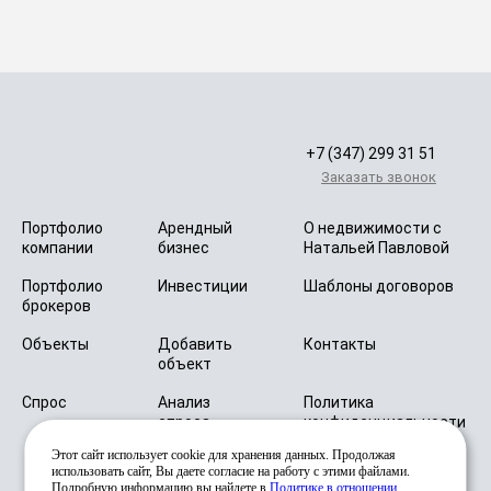
+7 (347) 299 31 51
Заказать звонок
Портфолио
Арендный
О недвижимости с
компании
бизнес
Натальей Павловой
Портфолио
Инвестиции
Шаблоны договоров
брокеров
Объекты
Добавить
Контакты
объект
Спрос
Анализ
Политика
спроса
конфиденциальности
Этот сайт использует cookie для хранения данных. Продолжая
Согласие на
использовать сайт, Вы даете согласие на работу с этими файлами.
обработку
Подробную информацию вы найдете в
Политике в отношении