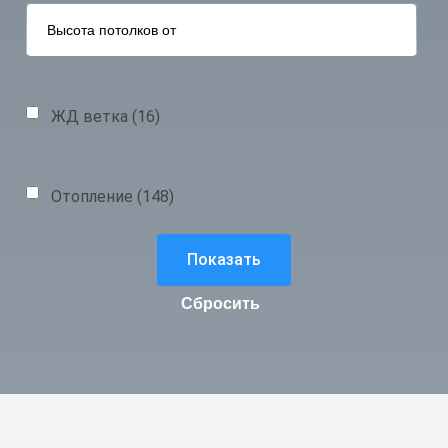
ЖД ветка (
16
)
Отопление (
148
)