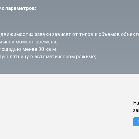
х параметров:
движимости» заявки зависят от типов и объемов объек
ли иной момент времени.
лощадью менее 30 кв.м.
дую пятницу в автоматическом режиме;
На
за